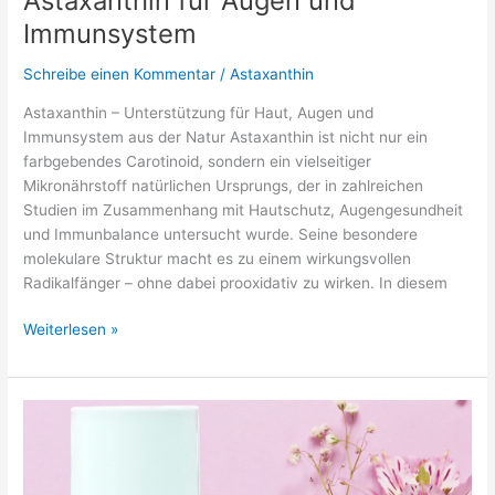
Astaxanthin für Augen und
Immunsystem
Schreibe einen Kommentar
/
Astaxanthin
Astaxanthin – Unterstützung für Haut, Augen und
Immunsystem aus der Natur Astaxanthin ist nicht nur ein
farbgebendes Carotinoid, sondern ein vielseitiger
Mikronährstoff natürlichen Ursprungs, der in zahlreichen
Studien im Zusammenhang mit Hautschutz, Augengesundheit
und Immunbalance untersucht wurde. Seine besondere
molekulare Struktur macht es zu einem wirkungsvollen
Radikalfänger – ohne dabei prooxidativ zu wirken. In diesem
Astaxanthin
Weiterlesen »
für
Augen
und
Immunsystem