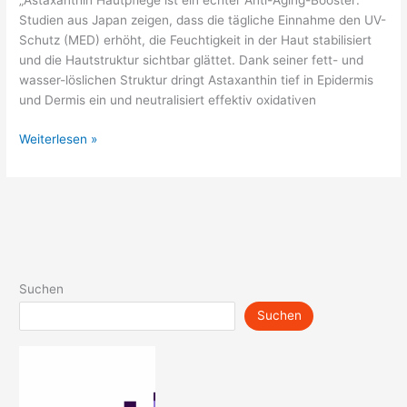
„Astaxanthin Hautpflege ist ein echter Anti-Aging-Booster:
Studien aus Japan zeigen, dass die tägliche Einnahme den UV-
Schutz (MED) erhöht, die Feuchtigkeit in der Haut stabilisiert
und die Hautstruktur sichtbar glättet. Dank seiner fett- und
wasser-löslichen Struktur dringt Astaxanthin tief in Epidermis
und Dermis ein und neutralisiert effektiv oxidativen
Astaxanthin
Weiterlesen »
und
Haut
Suchen
Suchen