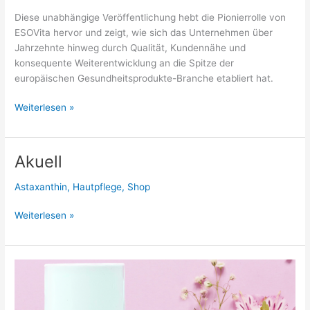
Diese unabhängige Veröffentlichung hebt die Pionierrolle von
ESOVita hervor und zeigt, wie sich das Unternehmen über
Jahrzehnte hinweg durch Qualität, Kundennähe und
konsequente Weiterentwicklung an die Spitze der
europäischen Gesundheitsprodukte-Branche etabliert hat.
ESOVita
Weiterlesen »
–
Pionier
für
Akuell
Astaxanthin
und
Astaxanthin
,
Hautpflege
,
Shop
natürliche
Gesundheit
Akuell
Weiterlesen »
seit
1997