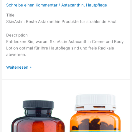
Schreibe einen Kommentar
/
Astaxanthin
,
Hautpflege
Title
SkinAstin: Beste Astaxanthin Produkte für strahlende Haut
Description
Entdecken Sie, warum SkinAstin Astaxanthin Creme und Body
Lotion optimal für Ihre Hautpflege sind und freie Radikale
abwehren.
Vergleich
Weiterlesen »
von
Astaxanthin-
Produkten:
Was
macht
SkinAstin
zur
besten
Wahl
für