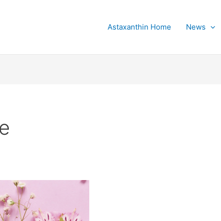
Astaxanthin Home
News
e