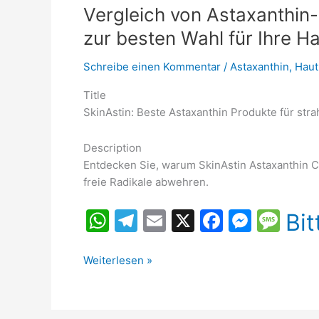
Vergleich von Astaxanthin
zur besten Wahl für Ihre H
Schreibe einen Kommentar
/
Astaxanthin
,
Haut
Title
SkinAstin: Beste Astaxanthin Produkte für str
Description
Entdecken Sie, warum SkinAstin Astaxanthin C
freie Radikale abwehren.
W
T
E
X
F
M
M
Bit
h
el
m
a
e
e
at
e
ai
c
s
s
Vergleich
Weiterlesen »
von
s
gr
l
e
s
s
Astaxanthin-
A
a
b
e
a
Produkten: