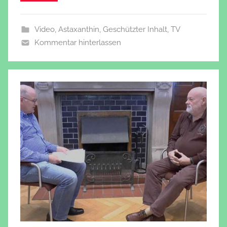
Video
,
Astaxanthin
,
Geschützter Inhalt
,
TV
Kommentar hinterlassen