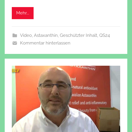
Mehr...
Video
,
Astaxanthin
,
Geschützter Inhalt
,
QS24
Kommentar hinterlassen