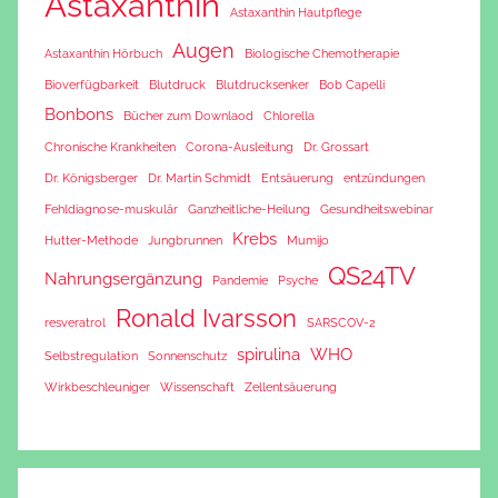
Astaxanthin
Astaxanthin Hautpflege
Augen
Astaxanthin Hörbuch
Biologische Chemotherapie
Bioverfügbarkeit
Blutdruck
Blutdrucksenker
Bob Capelli
Bonbons
Bücher zum Downlaod
Chlorella
Chronische Krankheiten
Corona-Ausleitung
Dr. Grossart
Dr. Königsberger
Dr. Martin Schmidt
Entsäuerung
entzündungen
Fehldiagnose-muskulär
Ganzheitliche-Heilung
Gesundheitswebinar
Krebs
Hutter-Methode
Jungbrunnen
Mumijo
QS24TV
Nahrungsergänzung
Pandemie
Psyche
Ronald Ivarsson
resveratrol
SARSCOV-2
spirulina
WHO
Selbstregulation
Sonnenschutz
Wirkbeschleuniger
Wissenschaft
Zellentsäuerung