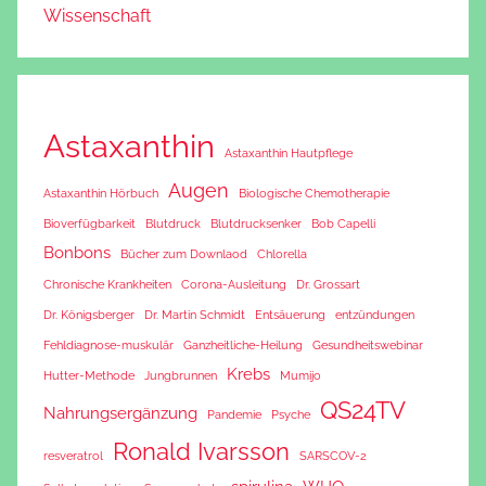
Wissenschaft
Astaxanthin
Astaxanthin Hautpflege
Augen
Astaxanthin Hörbuch
Biologische Chemotherapie
Bioverfügbarkeit
Blutdruck
Blutdrucksenker
Bob Capelli
Bonbons
Bücher zum Downlaod
Chlorella
Chronische Krankheiten
Corona-Ausleitung
Dr. Grossart
Dr. Königsberger
Dr. Martin Schmidt
Entsäuerung
entzündungen
Fehldiagnose-muskulär
Ganzheitliche-Heilung
Gesundheitswebinar
Krebs
Hutter-Methode
Jungbrunnen
Mumijo
QS24TV
Nahrungsergänzung
Pandemie
Psyche
Ronald Ivarsson
resveratrol
SARSCOV-2