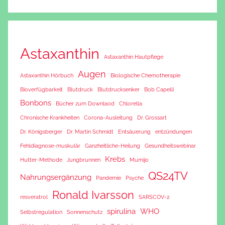
Astaxanthin
Astaxanthin Hautpflege
Augen
Astaxanthin Hörbuch
Biologische Chemotherapie
Bioverfügbarkeit
Blutdruck
Blutdrucksenker
Bob Capelli
Bonbons
Bücher zum Downlaod
Chlorella
Chronische Krankheiten
Corona-Ausleitung
Dr. Grossart
Dr. Königsberger
Dr. Martin Schmidt
Entsäuerung
entzündungen
Fehldiagnose-muskulär
Ganzheitliche-Heilung
Gesundheitswebinar
Krebs
Hutter-Methode
Jungbrunnen
Mumijo
QS24TV
Nahrungsergänzung
Pandemie
Psyche
Ronald Ivarsson
resveratrol
SARSCOV-2
spirulina
WHO
Selbstregulation
Sonnenschutz