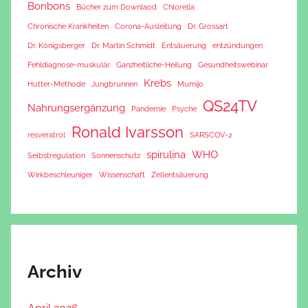
Bonbons
Bücher zum Downlaod
Chlorella
Chronische Krankheiten
Corona-Ausleitung
Dr. Grossart
Dr. Königsberger
Dr. Martin Schmidt
Entsäuerung
entzündungen
Fehldiagnose-muskulär
Ganzheitliche-Heilung
Gesundheitswebinar
Krebs
Hutter-Methode
Jungbrunnen
Mumijo
QS24TV
Nahrungsergänzung
Pandemie
Psyche
Ronald Ivarsson
resveratrol
SARSCOV-2
spirulina
WHO
Selbstregulation
Sonnenschutz
Wirkbeschleuniger
Wissenschaft
Zellentsäuerung
Archiv