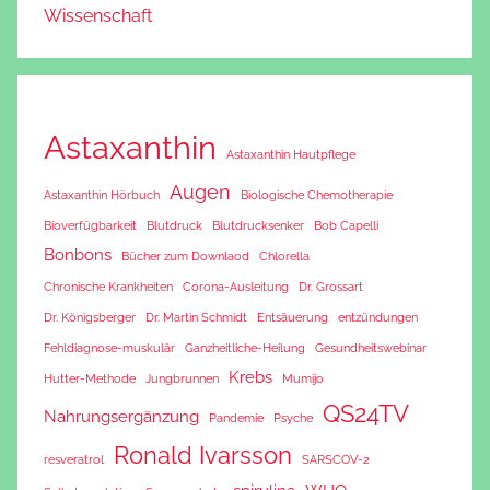
Wissenschaft
Astaxanthin
Astaxanthin Hautpflege
Augen
Astaxanthin Hörbuch
Biologische Chemotherapie
Bioverfügbarkeit
Blutdruck
Blutdrucksenker
Bob Capelli
Bonbons
Bücher zum Downlaod
Chlorella
Chronische Krankheiten
Corona-Ausleitung
Dr. Grossart
Dr. Königsberger
Dr. Martin Schmidt
Entsäuerung
entzündungen
Fehldiagnose-muskulär
Ganzheitliche-Heilung
Gesundheitswebinar
Krebs
Hutter-Methode
Jungbrunnen
Mumijo
QS24TV
Nahrungsergänzung
Pandemie
Psyche
Ronald Ivarsson
resveratrol
SARSCOV-2